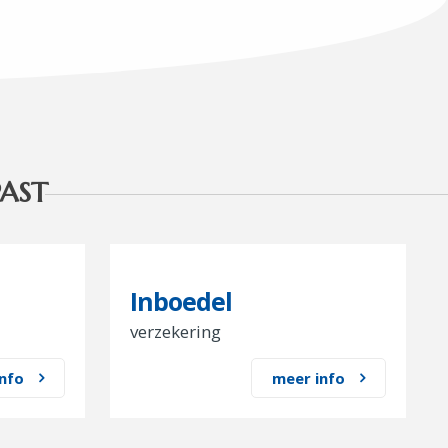
PAST
Inboedel
verzekering
nfo
meer info