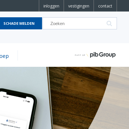
inloggen
vestigingen
contact
SCHADE MELDEN
oep