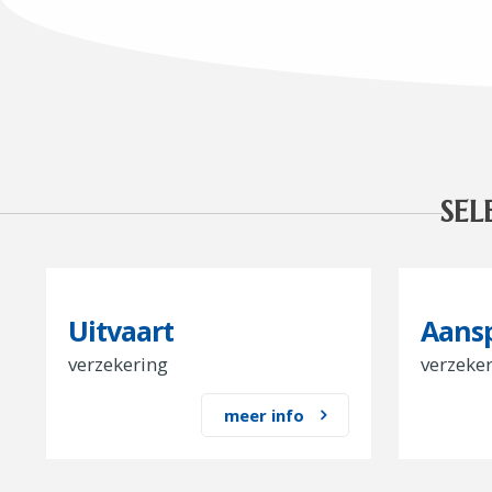
SEL
Uitvaart
Aansp
verzekering
verzeke
meer info